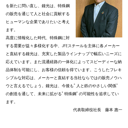
を新たに問い直し、鐘光は、特殊鋼
の販売を通じて人と社会に貢献する
ヒューマンな企業でありたいと考え
ます。
高度に情報化した時代、特殊鋼に対
する需要が益々多様化する中、JFEスチールを主体に各メーカー
と直結する鐘光は、充実した製品ラインナップで幅広いニーズに
応えています。また流通経路の一体化によってスピーディーな納
品体制を可能にし、お客様の信頼を得ています。こうしたフレキ
シブルな対応は、メーカーと直結する当社ならではの販売ノウハ
ウと言えるでしょう。鐘光は、今後も" 人と鉄のやさしい関係"
の創造を通して、未来に拡がる" 特殊鋼" の可能性を追求してい
ます。
代表取締役社長 藤本 惠一