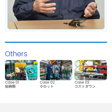
Others
Case 01
Case 02
Case 03
短納期
小ロット
コストダウン