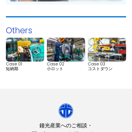
Others
Case 01
Case 02
Case 03
短納期
小ロット
コストダウン
鐘光産業へのご相談・