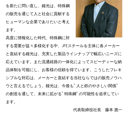
を新たに問い直し、鐘光は、特殊鋼
の販売を通じて人と社会に貢献する
ヒューマンな企業でありたいと考え
ます。
高度に情報化した時代、特殊鋼に対
する需要が益々多様化する中、JFEスチールを主体に各メーカー
と直結する鐘光は、充実した製品ラインナップで幅広いニーズに
応えています。また流通経路の一体化によってスピーディーな納
品体制を可能にし、お客様の信頼を得ています。こうしたフレキ
シブルな対応は、メーカーと直結する当社ならではの販売ノウハ
ウと言えるでしょう。鐘光は、今後も" 人と鉄のやさしい関係"
の創造を通して、未来に拡がる" 特殊鋼" の可能性を追求してい
ます。
代表取締役社長 藤本 惠一